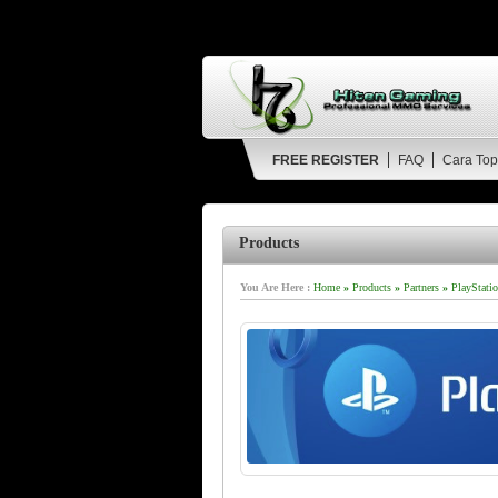
FREE REGISTER
FAQ
Cara Top
Products
You Are Here :
Home
»
Products
»
Partners
»
PlayStatio