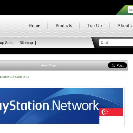
Home
Products
Top Up
About 
up Saldo
Sitemap
Share Page:
n Store Gift Cards (SG)