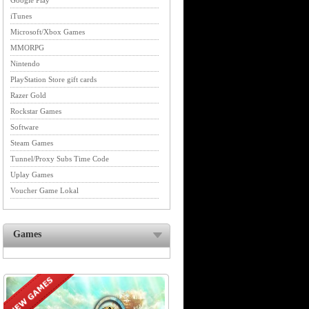
Google Play
iTunes
Microsoft/Xbox Games
MMORPG
Nintendo
PlayStation Store gift cards
Razer Gold
Rockstar Games
Software
Steam Games
Tunnel/Proxy Subs Time Code
Uplay Games
Voucher Game Lokal
Games