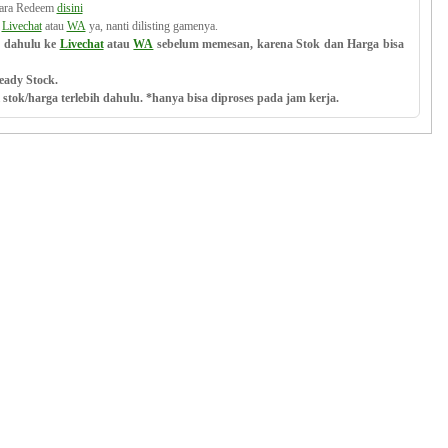
ara Redeem
disini
k
Livechat
atau
WA
ya, nanti dilisting gamenya.
h dahulu ke
Livechat
atau
WA
sebelum memesan, karena Stok dan Harga bisa
eady Stock.
stok/harga terlebih dahulu. *hanya bisa diproses pada jam kerja.