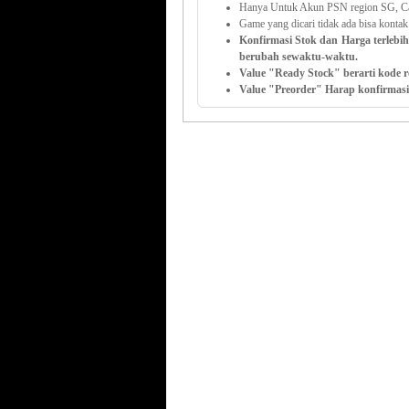
Hanya Untuk Akun PSN region SG, C
Game yang dicari tidak ada bisa konta
Konfirmasi Stok dan Harga terlebi
berubah sewaktu-waktu.
Value "Ready Stock" berarti kode r
Value "Preorder" Harap konfirmasi 