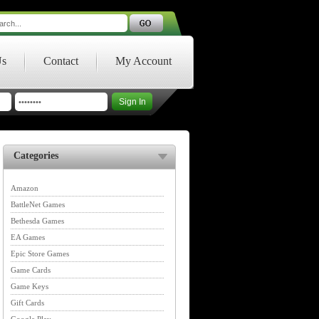
Us
Contact
My Account
Categories
Amazon
BattleNet Games
Bethesda Games
EA Games
Epic Store Games
Game Cards
Game Keys
Gift Cards