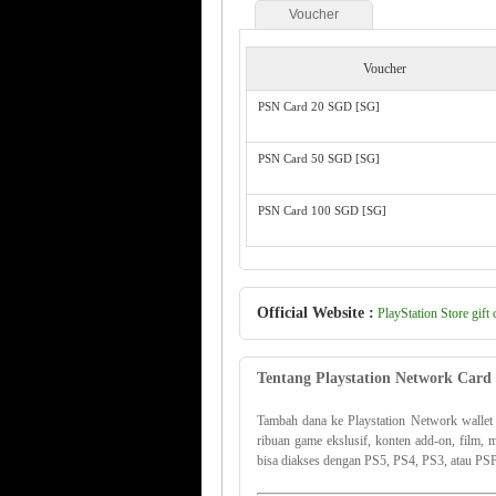
Voucher
Voucher
PSN Card 20 SGD [SG]
PSN Card 50 SGD [SG]
PSN Card 100 SGD [SG]
Official Website :
PlayStation Store gift 
Tentang Playstation Network Card
Tambah dana ke Playstation Network wallet
ribuan game ekslusif, konten add-on, film, 
bisa diakses dengan PS5, PS4, PS3, atau PS