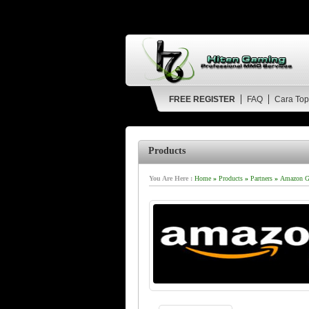
FREE REGISTER
FAQ
Cara Top
Products
You Are Here :
Home
»
Products
»
Partners
»
Amazon Gi