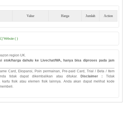
Value
Harga
Jumlah
Action
] Website ( )
mazon region UK.
si stok/harga dahulu ke Livechat/WA, hanya bisa diproses pada jam
Game Card,
Ekspansi
,
Poin
permainan
,
Pre
-
paid
Card
, Trial
/
Beta
/
Item
nda
tidak
dapat dikembalikan
atau
ditukar
.
Disclaimer :
Tidak
,
kartu
fisik atau
elemen
fisik lainnya
.
Anda
akan
dapat melihat
kode
membeli.