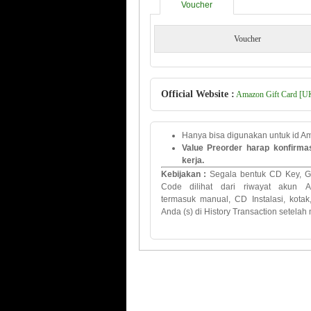
Voucher
Voucher
Official Website :
Amazon Gift Card [UK
Hanya bisa digunakan untuk id A
Value Preorder harap konfirma
kerja.
Kebijakan
:
Segala bentuk
CD Key
, 
Code
dilihat dari
riwayat
akun
A
termasuk
manual
,
CD
Instalasi
,
kotak
Anda
(
s)
di History Transaction
setelah 