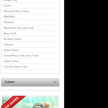
Google Play
iTunes
Microsoft/Xbox Games
MMORPG
Nintendo
PlayStation Store gift cards
Razer Gold
Rockstar Games
Software
Steam Games
Tunnel/Proxy Subs Time Code
Uplay Games
Voucher Game Lokal
Games