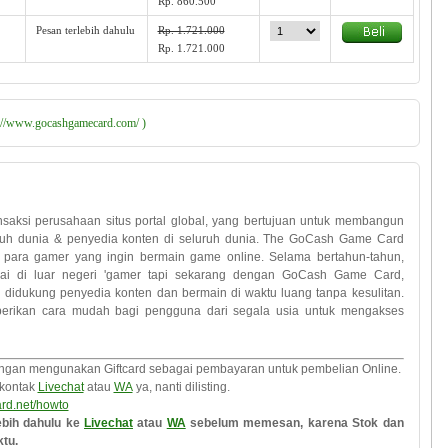
Rp. 860.500
Pesan terlebih dahulu
Rp. 1.721.000
Rp. 1.721.000
p://www.gocashgamecard.com/ )
saksi perusahaan situs portal global, yang bertujuan untuk membangun
uruh dunia & penyedia konten di seluruh dunia. The GoCash Game Card
 para gamer yang ingin bermain game online. Selama bertahun-tahun,
pai di luar negeri 'gamer tapi sekarang dengan GoCash Game Card,
didukung penyedia konten dan bermain di waktu luang tanpa kesulitan.
erikan cara mudah bagi pengguna dari segala usia untuk mengakses
 mengunakan Giftcard sebagai pembayaran untuk pembelian Online.
 kontak
Livechat
atau
WA
ya, nanti dilisting.
rd.net/howto
ebih dahulu ke
Livechat
atau
WA
sebelum memesan, karena Stok dan
tu.