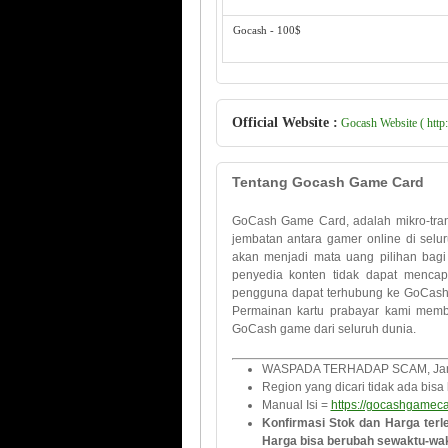
Gocash - 100$
Official Website :
Gocash Website ( htt
Tentang Gocash Game Card
GoCash Game Card, adalah mikro-tran
jembatan antara gamer online di sel
akan menjadi mata uang pilihan bagi
penyedia konten tidak dapat menca
pengguna dapat terhubung ke GoCash 
Permainan kartu prabayar kami memb
GoCash game dari seluruh dunia.
WASPADA TERHADAP SCAM, Jangan
Region yang dicari tidak ada bisa
Manual Isi =
https://gocashgameca
Konfirmasi Stok dan Harga terl
Harga bisa berubah sewaktu-wak