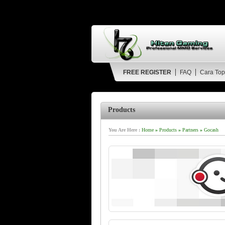
FREE REGISTER
FAQ
Cara Top
Products
You Are Here :
Home
»
Products
»
Partners
»
Gocash