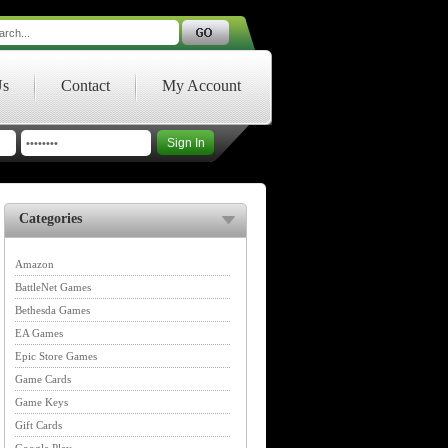
Us
Contact
My Account
Categories
Amazon
BattleNet Games
Bethesda Games
EA Games
Epic Store Games
Game Cards
Game Keys
Gift Cards