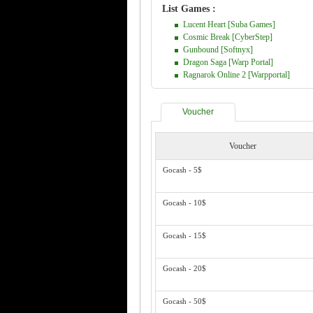
List Games :
Lucent Heart [Suba Games]
Cosmic Break [CyberStep]
Gunbound [Softnyx]
Dragon Saga [Warp Portal]
Ragnarok Online 2 [Warpportal]
Voucher
Voucher
Gocash - 5$
Gocash - 10$
Gocash - 15$
Gocash - 20$
Gocash - 50$