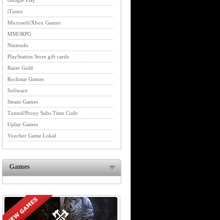
Google Play
iTunes
Microsoft/Xbox Games
MMORPG
Nintendo
PlayStation Store gift cards
Razer Gold
Rockstar Games
Software
Steam Games
Tunnel/Proxy Subs Time Code
Uplay Games
Voucher Game Lokal
Games