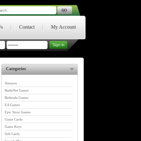
Us
Contact
My Account
Categories
Amazon
BattleNet Games
Bethesda Games
EA Games
Epic Store Games
Game Cards
Game Keys
Gift Cards