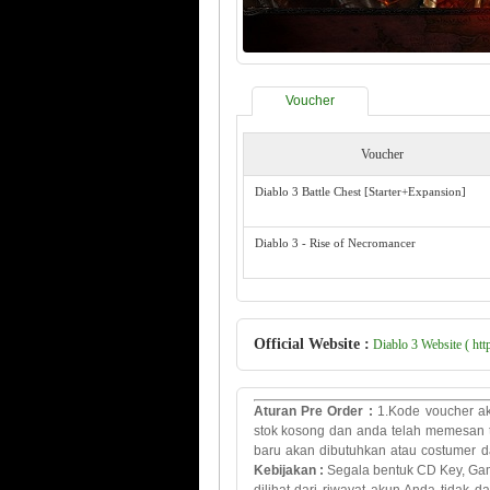
Voucher
Voucher
Diablo 3 Battle Chest [Starter+Expansion]
Diablo 3 - Rise of Necromancer
Official Website :
Diablo 3 Website ( http:
Aturan Pre Order
:
1.Kode voucher ak
stok kosong dan
anda telah
memesan 
baru
akan dibutuhkan
atau costumer da
Kebijakan
:
Segala bentuk
CD Key
, Ga