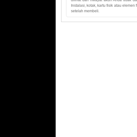
dilihat dari
riwayat
akun
Anda
tidak
da
Instalasi
,
kotak
,
kartu
fisik atau
elemen
setelah membeli.