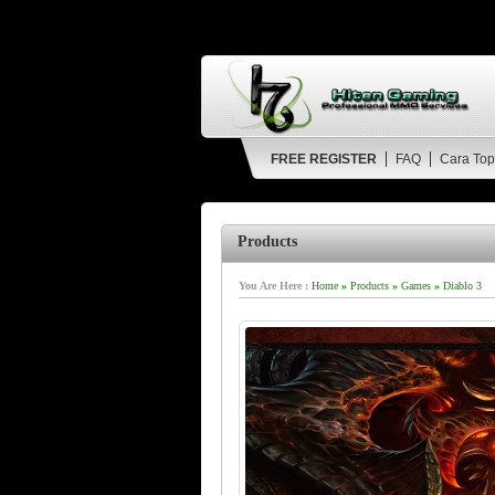
FREE REGISTER
FAQ
Cara Top
Products
You Are Here :
Home
»
Products
»
Games
»
Diablo 3