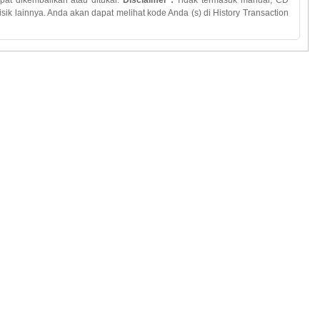
pat dikembalikan
atau
ditukar
.
Disclaimer :
Tidak termasuk
manual
,
CD
fisik lainnya
.
Anda
akan
dapat melihat
kode Anda
(
s)
di History Transaction