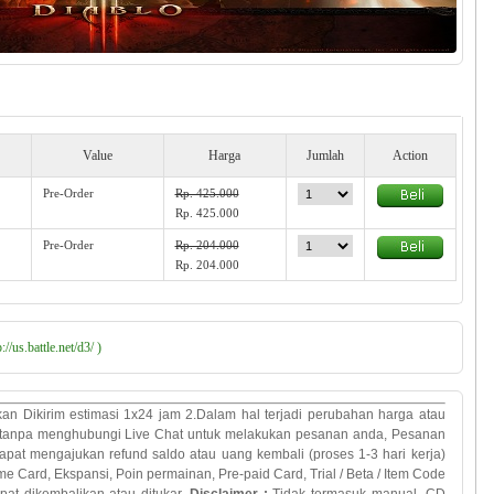
Value
Harga
Jumlah
Action
Pre-Order
Rp. 425.000
Rp. 425.000
Pre-Order
Rp. 204.000
Rp. 204.000
//us.battle.net/d3/ )
an Dikirim estimasi 1x24 jam 2.
Dalam
hal terjadi
perubahan
harga atau
tanpa
menghubungi
Live Chat
untuk melakukan
pesanan anda
,
Pesanan
pat mengajukan refund saldo atau uang kembali (proses 1-3 hari kerja)
me Card,
Ekspansi
,
Poin
permainan
,
Pre
-
paid
Card
, Trial
/
Beta
/
Item Code