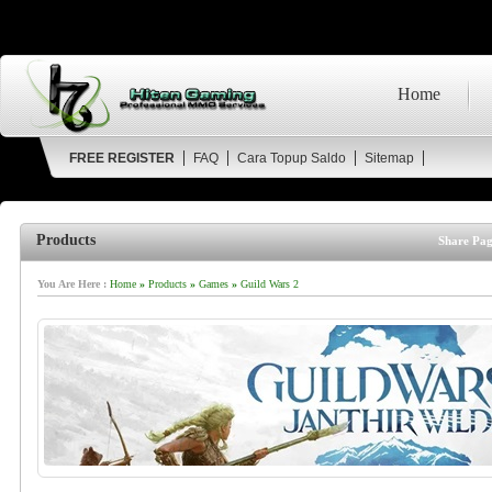
Home
FREE REGISTER
FAQ
Cara Topup Saldo
Sitemap
Products
Share Pag
You Are Here :
Home
»
Products
»
Games
»
Guild Wars 2