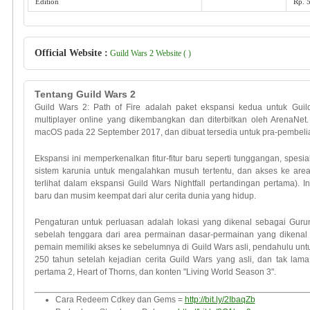
Edition
Rp. 
Official Website :
Guild Wars 2 Website ( )
Tentang Guild Wars 2
Guild Wars 2: Path of Fire adalah paket ekspansi kedua untuk Guil
multiplayer online yang dikembangkan dan diterbitkan oleh ArenaNet. 
macOS pada 22 September 2017, dan dibuat tersedia untuk pra-pembeli
Ekspansi ini memperkenalkan fitur-fitur baru seperti tunggangan, spesial
sistem karunia untuk mengalahkan musuh tertentu, dan akses ke area
terlihat dalam ekspansi Guild Wars Nightfall pertandingan pertama).
baru dan musim keempat dari alur cerita dunia yang hidup.
Pengaturan untuk perluasan adalah lokasi yang dikenal sebagai Gurun Kr
sebelah tenggara dari area permainan dasar-permainan yang dikenal 
pemain memiliki akses ke sebelumnya di Guild Wars asli, pendahulu unt
250 tahun setelah kejadian cerita Guild Wars yang asli, dan tak lama
pertama 2, Heart of Thorns, dan konten "Living World Season 3".
Cara Redeem Cdkey dan Gems =
http://bit.ly/2IbaqZb