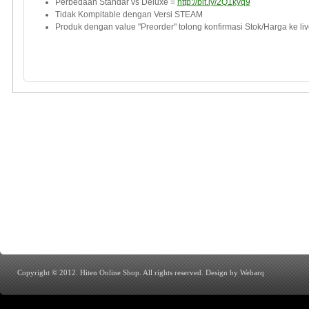
Perbedaan Standar vs Deluxe =
http://bit.ly/2Q1kyq9
Tidak Kompitable dengan Versi STEAM
Produk dengan value "Preorder" tolong konfirmasi Stok/Harga ke l
Voucher Guild wars 2 termurah, cdkey guild wars 2, cdkey guild wars 2 path of fire, cdkey guild wars 2 heart of thorns
2, Guild wars 2
Copyright © 2012. Hiten Online Shop. All rights reserved.
Design by Webarq