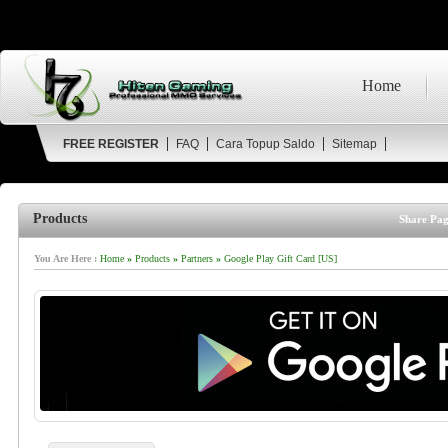
Home
FREE REGISTER
FAQ
Cara Topup Saldo
Sitemap
Products
Share Pag
You Are Here :
Home
»
Products
»
Partners
»
Google Play Gift Card [US]