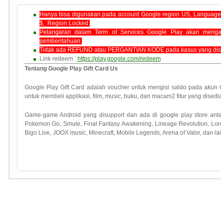
Hanya bisa digunakan pada account Google region US, Language d
$, Region Locked.
Pelangaran dalam Term of Services Google Play akan men
pemberitahuan.
Tidak ada REFUND atau PERGANTIAN KODE pada kasus yang dise
Link redeem :
https://play.google.com/redeem
Tentang Google Play Gift Card Us
Google Play Gift Card adalah voucher untuk mengisi saldo pada akun
untuk membeli applikasi, film, music, buku, dan macam2 fitur yang disedi
Game-game Android yang disupport dan ada di google play store antar
Pokemon Go, Smule, Final Fantasy Awakening, Lineage Revolution, Lord
Bigo Live, JOOX music, Minecraft, Mobile Legends, Arena of Valor, dan lai
Hiten Gaming menjual voucher Google Gift card USD murah.