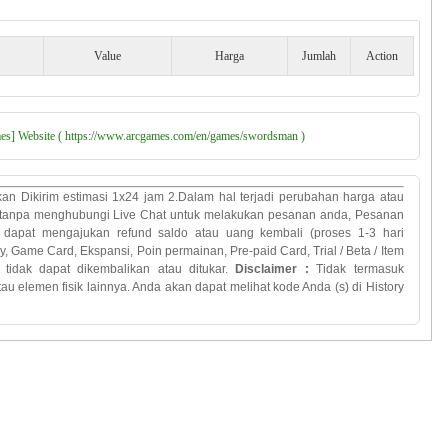
Value
Harga
Jumlah
Action
] Website ( https://www.arcgames.com/en/games/swordsman )
an Dikirim estimasi 1x24 jam 2.
Dalam
hal terjadi
perubahan
harga atau
tanpa
menghubungi
Live Chat
untuk melakukan
pesanan anda
,
Pesanan
dapat mengajukan refund saldo atau uang kembali (proses 1-3 hari
y
, Game Card,
Ekspansi
,
Poin
permainan
,
Pre
-
paid
Card
, Trial
/
Beta
/
Item
tidak
dapat dikembalikan
atau
ditukar
.
Disclaimer :
Tidak termasuk
atau
elemen
fisik lainnya
.
Anda
akan
dapat melihat
kode Anda
(
s)
di History