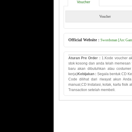
Voucher
Voucher
Official Website :
Swordsman [Arc Games
Aturan Pre Order
:
1.Kode voucher ak
stok kosong dan
anda telah
memesan 
baru
akan dibutuhkan
atau costumer 
kerja)
Kebijakan
:
Segala bentuk
CD Ke
Code
dilihat dari
riwayat
akun
Anda
manual
,
CD
Instalasi
,
kotak
,
kartu
fisik 
Transaction
setelah membeli.