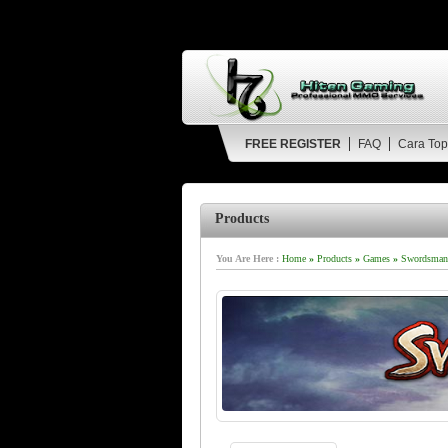
FREE REGISTER
FAQ
Cara Top
Products
You Are Here :
Home
»
Products
»
Games
»
Swordsman