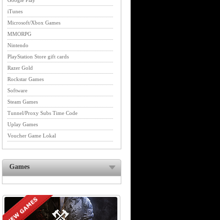
Google Play
iTunes
Microsoft/Xbox Games
MMORPG
Nintendo
PlayStation Store gift cards
Razer Gold
Rockstar Games
Software
Steam Games
Tunnel/Proxy Subs Time Code
Uplay Games
Voucher Game Lokal
Games