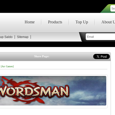
Home
Products
Top Up
About 
up Saldo
Sitemap
Share Page:
 [Arc Games]