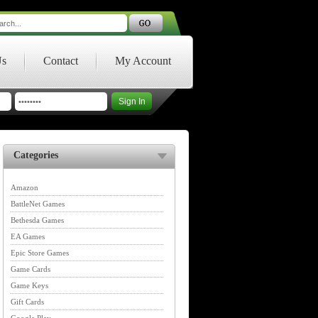
Us
Contact
My Account
Categories
Amazon
BattleNet Games
Bethesda Games
EA Games
Epic Store Games
Game Cards
Game Keys
Gift Cards