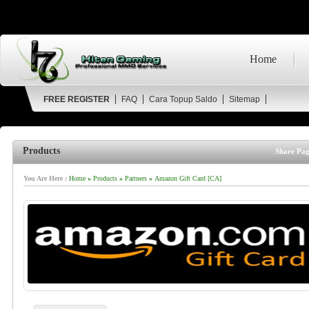
Home
FREE REGISTER
FAQ
Cara Topup Saldo
Sitemap
Products
Share Pag
You Are Here :
Home
»
Products
»
Partners
»
Amazon Gift Card [CA]