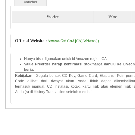
Voucher
Voucher
Value
Official Website :
Amazon Gift Card [CA] Website ( )
Hanya bisa digunakan untuk id Amazon region CA.
Value Preorder harap konfirmasi stok/harga dahulu ke Livec
kerja.
Kebijakan
:
Segala bentuk
CD Key
, Game Card,
Ekspansi
,
Poin
perm
Code
dilihat dari
riwayat
akun
Anda
tidak
dapat dikembalika
termasuk
manual
,
CD
Instalasi
,
kotak
,
kartu
fisik atau
elemen
fisik 
Anda
(
s)
di History Transaction
setelah membeli.