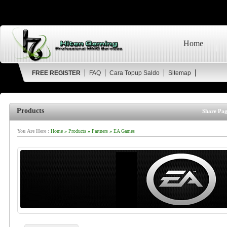
Home
FREE REGISTER
FAQ
Cara Topup Saldo
Sitemap
Products
Share Pag
You Are Here :
Home
»
Products
»
Partners
»
EA Games