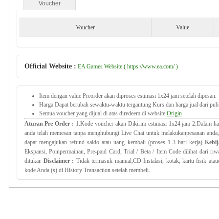
Voucher
Voucher
Value
Official Website :
EA Games Website ( https://www.ea.com/ )
Item dengan value Preorder akan diproses estimasi 1x24 jam setelah dipesan.
Harga Dapat berubah sewaktu-waktu tergantung Kurs dan harga jual dari publ
Semua voucher yang dijual di atas diredeem di website
Origin
Aturan Pre Order
:
1.Kode voucher akan Dikirim estimasi 1x24 jam 2.
Dalam
ha
anda telah
memesan tanpa
menghubungi
Live Chat
untuk melakukan
pesanan anda
dapat mengajukan refund saldo atau uang kembali (proses 1-3 hari kerja)
Kebi
Ekspansi
,
Poin
permainan
,
Pre
-
paid
Card
, Trial
/
Beta
/
Item Code
dilihat dari
riw
ditukar
.
Disclaimer :
Tidak termasuk
manual
,
CD
Instalasi
,
kotak
,
kartu
fisik atau
kode Anda
(
s)
di History Transaction
setelah membeli.