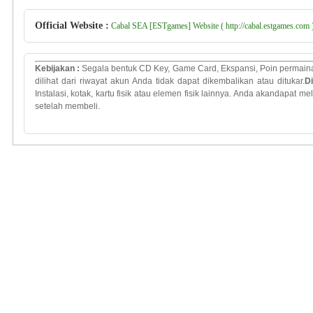
Official Website :
Cabal SEA [ESTgames] Website ( http://cabal.estgames.com 
Kebijakan
:
Segala bentuk
CD Key
, Game Card,
Ekspansi
,
Poin
permain
dilihat dari
riwayat
akun
Anda
tidak
dapat dikembalikan
atau
ditukar
.
D
Instalasi
,
kotak
,
kartu
fisik atau
elemen
fisik lainnya
.
Anda
akan
dapat mel
setelah membeli.