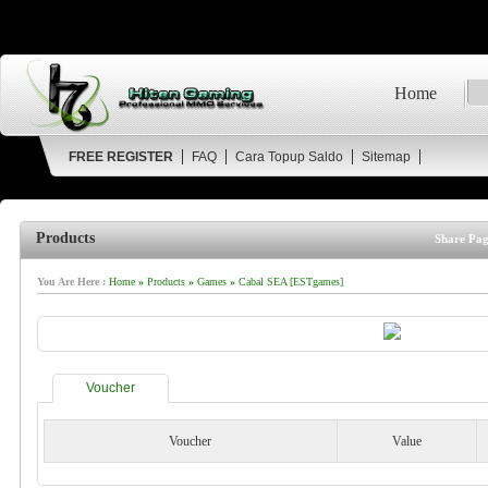
Home
FREE REGISTER
FAQ
Cara Topup Saldo
Sitemap
Products
Share Pag
You Are Here :
Home
»
Products
»
Games
»
Cabal SEA [ESTgames]
Voucher
Voucher
Value