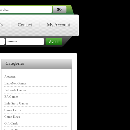
Us
Contact
My Account
Categories
Amazon
BattleNet Games
Bethesda Games
EA Games
Epic Store Games
Game Cards
Game Keys
Gift Cards