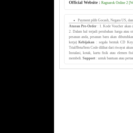
Official Website :
Ragnarok Online 2 [Wa
Payment pilih Gocash, Negara US, dan 
Aturan Pre-Order
: 1. Kode Voucher akan d
2. Dalam hal terjadi perubahan harga atau
pesanan anda, pesanan baru akan dibutuhkan
kerja)
Kebijakan
: segala bentuk CD Key,
Trial/Beta/Item Code dilihat dari riwayat aku
Instalasi, kotak, kartu fisik atau elemen f
membeli.
Support
: untuk bantuan atau pertan