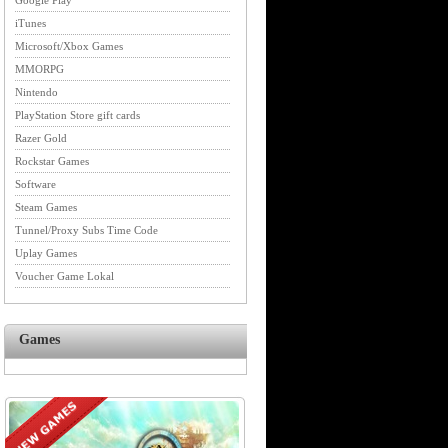
Google Play
iTunes
Microsoft/Xbox Games
MMORPG
Nintendo
PlayStation Store gift cards
Razer Gold
Rockstar Games
Software
Steam Games
Tunnel/Proxy Subs Time Code
Uplay Games
Voucher Game Lokal
Games