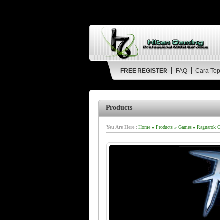
FREE REGISTER
FAQ
Cara Top
Products
You Are Here :
Home
»
Products
»
Games
»
Ragnarok On