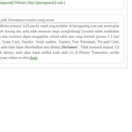
rpportal] Website ( http://playragnarok2.com )
pilih Denominasi voucher yang sesuai.
ikirim estimasi 1x24 jam ke email yang terdaftar di hitengaming.com saat pemesanan
 stok kosong dan anda telah memesan tanpa menghubungi Livechat untuk melakukan
 atau costumer dapat mengajukan refund saldo atau uang kembali (proses 1-3 hari
 Game Card, Voucher, Serial number, Expansi, Poin Permainan, Pre-paid Card,
n anda tidak dapat dikembalikan atau ditukar.
Disclaimer
: Tidak termasuk manual, Cd
isik lainnya. anda akan dapat melihat kode anda (s) di History Transaction setelah
yaan silakan isi tiket
disini