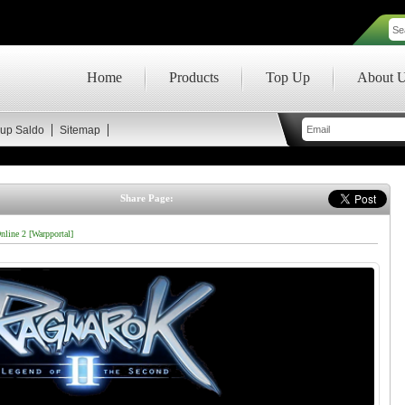
Home
Products
Top Up
About 
up Saldo
Sitemap
Share Page:
line 2 [Warpportal]