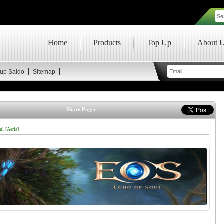
Home
Products
Top Up
About 
up Saldo
Sitemap
Share Page:
l [Aeria]