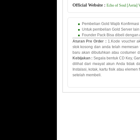
Official Website :
Echo of Soul [Aeria] 
Pembelian Gold Wajib Konfirmasi
Untuk pembelian Gold Server lain 
Founder Pack Bisa dibeli dengan A
Aturan Pre Order
:
1.Kode voucher ak
stok kosong dan
anda telah
memesan 
baru
akan dibutuhkan
atau costumer da
Kebijakan
:
Segala bentuk
CD Key
, Ga
dilihat dari
riwayat
akun
Anda
tidak
d
Instalasi
,
kotak
,
kartu
fisik atau
elemen
setelah membeli.