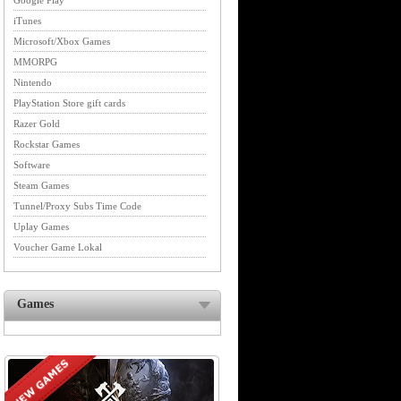
Google Play
iTunes
Microsoft/Xbox Games
MMORPG
Nintendo
PlayStation Store gift cards
Razer Gold
Rockstar Games
Software
Steam Games
Tunnel/Proxy Subs Time Code
Uplay Games
Voucher Game Lokal
Games