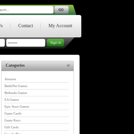
Us
Contact
My Account
Categories
Amazon
BattleNet Games
Bethesda Games
EA Games
Epic Store Games
Game Cards
Game Keys
Gift Cards