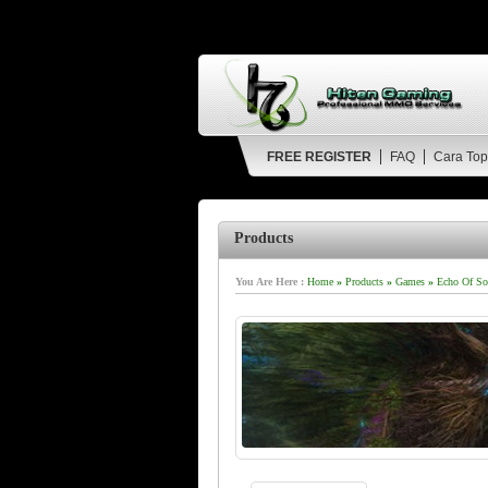
FREE REGISTER
FAQ
Cara Top
Products
You Are Here :
Home
»
Products
»
Games
»
Echo Of Sou