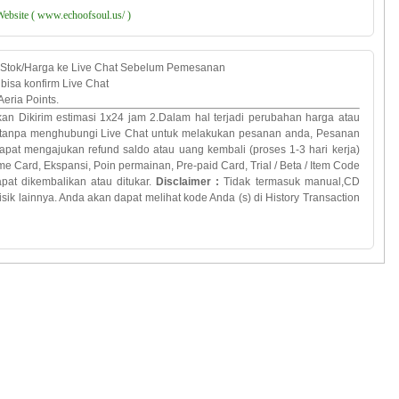
Website ( www.echoofsoul.us/ )
 Stok/Harga ke Live Chat Sebelum Pemesanan
bisa konfirm Live Chat
eria Points.
an Dikirim estimasi 1x24 jam 2.
Dalam
hal terjadi
perubahan
harga atau
tanpa
menghubungi
Live Chat
untuk melakukan
pesanan anda
,
Pesanan
pat mengajukan refund saldo atau uang kembali (proses 1-3 hari kerja)
me Card,
Ekspansi
,
Poin
permainan
,
Pre
-
paid
Card
, Trial
/
Beta
/
Item Code
apat dikembalikan
atau
ditukar
.
Disclaimer :
Tidak termasuk
manual
,
CD
fisik lainnya
.
Anda
akan
dapat melihat
kode Anda
(
s)
di History Transaction