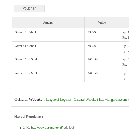
Voucher
Voucher
Value
Garena 33 Shell
33 GS
Rp. 
Rp. 
Garena 66 Shell
66 GS
Rp. 
Rp. 
Garena 165 Shell
165 GS
Rp. 
Rp. 
Garena 330 Shell
330 GS
Rp. 
Rp. 
Official Website :
League of Legends [Garena] Website ( http://lol.garena.com )
Manual Pengisian :
1. Ke
http://pay.garena.co.id/
lalu login.