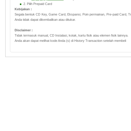
2.
Pilih Prepaid Card
Kebijakan
:
Segala bentuk
CD Key
,
Game Card
,
Ekspansi
,
Poin
permainan
,
Pre
-
paid
Card
, Tr
Anda
tidak
dapat dikembalikan
atau
ditukar
.
Disclaimer :
Tidak termasuk
manual
,
CD
Instalasi
,
kotak
,
kartu
fisik atau
elemen
fisik lainnya
.
Anda
akan
dapat melihat
kode Anda
(
s
)
di History Transaction
setelah membeli