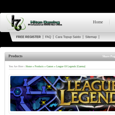
Home
FREE REGISTER
FAQ
Cara Topup Saldo
Sitemap
Products
Share Pag
You Are Here :
Home
»
Products
»
Games
»
League Of Legends [Garena]