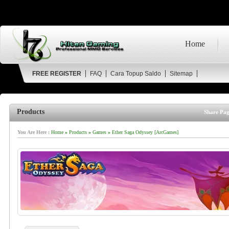
Home
FREE REGISTER
FAQ
Cara Topup Saldo
Sitemap
Products
Share Pag
You Are Here :
Home
»
Products
»
Games
»
Ether Saga Odyssey [ArcGames]