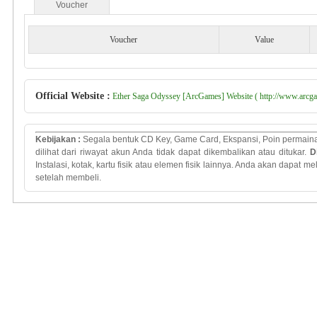
Voucher
Voucher
Value
Official Website :
Ether Saga Odyssey [ArcGames] Website ( http://www.arcga
Kebijakan
:
Segala bentuk
CD Key
, Game Card,
Ekspansi
,
Poin
permain
dilihat dari
riwayat
akun
Anda
tidak
dapat dikembalikan
atau
ditukar
.
D
Instalasi
,
kotak
,
kartu
fisik atau
elemen
fisik lainnya
.
Anda
akan
dapat mel
setelah membeli.