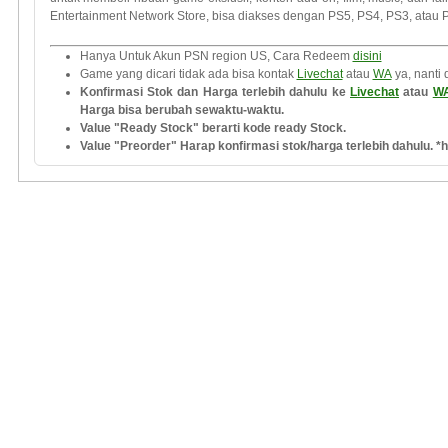
Entertainment Network Store, bisa diakses dengan PS5, PS4, PS3, atau
Hanya Untuk Akun PSN region US, Cara Redeem
disini
Game yang dicari tidak ada bisa kontak
Livechat
atau
WA
ya, nanti 
Konfirmasi Stok dan Harga terlebih dahulu ke
Livechat
atau
W
Harga bisa berubah sewaktu-waktu.
Value "Ready Stock" berarti kode ready Stock.
Value "Preorder" Harap konfirmasi stok/harga terlebih dahulu. *