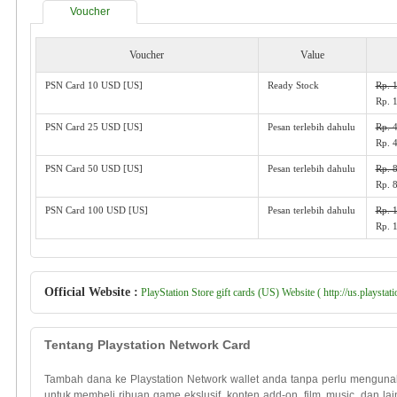
Voucher
Voucher
Value
PSN Card 10 USD [US]
Ready Stock
Rp. 
Rp. 
PSN Card 25 USD [US]
Pesan terlebih dahulu
Rp. 
Rp. 
PSN Card 50 USD [US]
Pesan terlebih dahulu
Rp. 
Rp. 
PSN Card 100 USD [US]
Pesan terlebih dahulu
Rp. 
Rp. 
Official Website :
PlayStation Store gift cards (US) Website ( http://us.playstat
Tentang Playstation Network Card
Tambah dana ke Playstation Network wallet anda tanpa perlu mengunak
untuk membeli ribuan game ekslusif, konten add-on, film, music, dan la