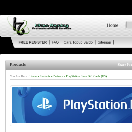
Home
FREE REGISTER
FAQ
Cara Topup Saldo
Sitemap
Products
Share Pag
You Are Here :
Home
»
Products
»
Partners
»
PlayStation Store Gift Cards (US)