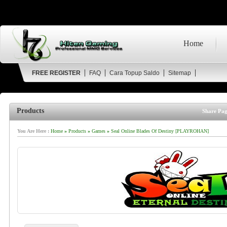
Home
FREE REGISTER
FAQ
Cara Topup Saldo
Sitemap
Products
Share Pag
You Are Here :
Home
»
Products
»
Games
»
Seal Online Blades Of Destiny [PLAYROHAN]