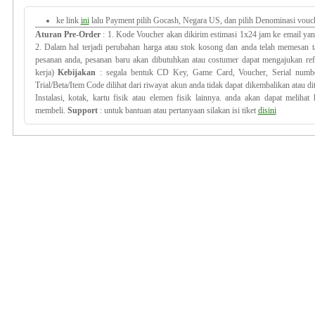
ke link
ini
lalu Payment pilih Gocash, Negara US, dan pilih Denominasi vouch
Aturan Pre-Order
: 1. Kode Voucher akan dikirim estimasi 1x24 jam ke email yan
2. Dalam hal terjadi perubahan harga atau stok kosong dan anda telah memesan
pesanan anda, pesanan baru akan dibutuhkan atau costumer dapat mengajukan ref
kerja)
Kebijakan
: segala bentuk CD Key, Game Card, Voucher, Serial number
Trial/Beta/Item Code dilihat dari riwayat akun anda tidak dapat dikembalikan atau di
Instalasi, kotak, kartu fisik atau elemen fisik lainnya. anda akan dapat melihat
membeli.
Support
: untuk bantuan atau pertanyaan silakan isi tiket
disini