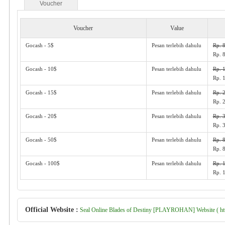
Voucher
Voucher
Value
Gocash - 5$
Pesan terlebih dahulu
Rp. 
Rp. 
Gocash - 10$
Pesan terlebih dahulu
Rp. 
Rp. 
Gocash - 15$
Pesan terlebih dahulu
Rp. 
Rp. 
Gocash - 20$
Pesan terlebih dahulu
Rp. 
Rp. 
Gocash - 50$
Pesan terlebih dahulu
Rp. 
Rp. 
Gocash - 100$
Pesan terlebih dahulu
Rp. 
Rp. 
Official Website :
Seal Online Blades of Destiny [PLAYROHAN] Website ( http