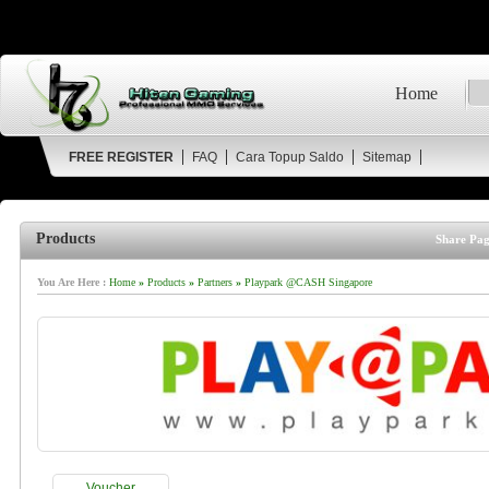
Home
FREE REGISTER
FAQ
Cara Topup Saldo
Sitemap
Products
Share Pag
You Are Here :
Home
»
Products
»
Partners
»
Playpark @CASH Singapore
Voucher