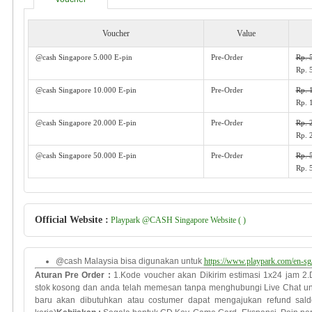
Voucher
Value
@cash Singapore 5.000 E-pin
Pre-Order
Rp. 
Rp. 
@cash Singapore 10.000 E-pin
Pre-Order
Rp. 
Rp. 
@cash Singapore 20.000 E-pin
Pre-Order
Rp. 
Rp. 
@cash Singapore 50.000 E-pin
Pre-Order
Rp. 
Rp. 
Official Website :
Playpark @CASH Singapore Website ( )
@cash Malaysia bisa digunakan untuk
https://www.playpark.com/en-sg
Aturan Pre Order
:
1.Kode voucher akan Dikirim estimasi 1x24 jam 2.
stok kosong dan
anda telah
memesan tanpa
menghubungi
Live Chat
u
baru
akan dibutuhkan
atau costumer dapat mengajukan refund sald