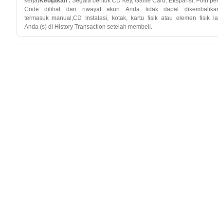
kerja)
Kebijakan
:
Segala bentuk
CD Key
, Game Card,
Ekspansi
,
Poin
pe
Code
dilihat dari
riwayat
akun
Anda
tidak
dapat dikembalika
termasuk
manual
,
CD
Instalasi
,
kotak
,
kartu
fisik atau
elemen
fisik l
Anda
(
s)
di History Transaction
setelah membeli.