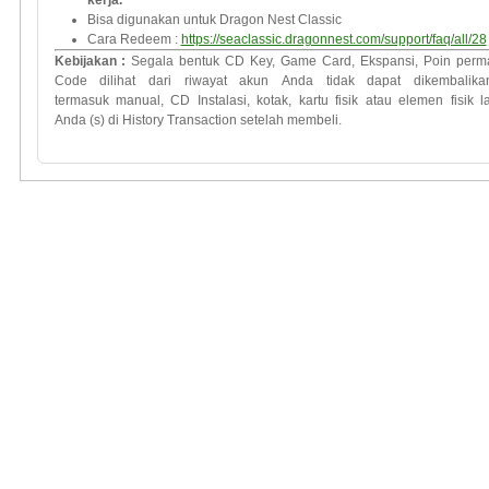
kerja.
Bisa digunakan untuk Dragon Nest Classic
Cara Redeem :
https://seaclassic.dragonnest.com/support/faq/all/28
Kebijakan
:
Segala bentuk
CD Key
, Game Card,
Ekspansi
,
Poin
perm
Code
dilihat dari
riwayat
akun
Anda
tidak
dapat dikembalika
termasuk
manual
,
CD
Instalasi
,
kotak
,
kartu
fisik atau
elemen
fisik 
Anda
(
s)
di History Transaction
setelah membeli.