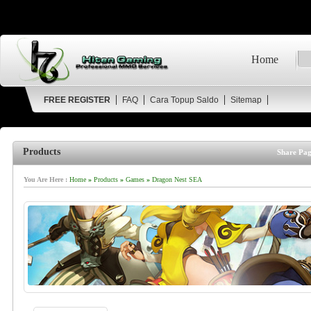
Home
FREE REGISTER
FAQ
Cara Topup Saldo
Sitemap
Products
Share Pag
You Are Here :
Home
»
Products
»
Games
»
Dragon Nest SEA