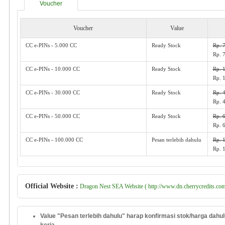
Voucher
Voucher
Value
CC e-PINs - 5.000 CC
Ready Stock
Rp. 
Rp. 
CC e-PINs - 10.000 CC
Ready Stock
Rp. 
Rp. 
CC e-PINs - 30.000 CC
Ready Stock
Rp. 
Rp. 
CC e-PINs - 50.000 CC
Ready Stock
Rp. 
Rp. 
CC e-PINs - 100.000 CC
Pesan terlebih dahulu
Rp. 
Rp. 
Official Website :
Dragon Nest SEA Website ( http://www.dn.cherrycredits.com
Value "Pesan terlebih dahulu" harap konfirmasi stok/harga dahul