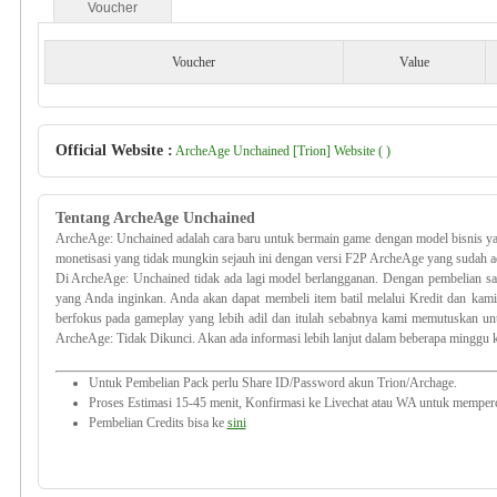
Voucher
Voucher
Value
Official Website :
ArcheAge Unchained [Trion] Website ( )
Tentang ArcheAge Unchained
ArcheAge: Unchained adalah cara baru untuk bermain game dengan model bisnis y
monetisasi yang tidak mungkin sejauh ini dengan versi F2P ArcheAge yang sudah a
Di ArcheAge: Unchained tidak ada lagi model berlangganan. Dengan pembelian sat
yang Anda inginkan. Anda akan dapat membeli item batil melalui Kredit dan k
berfokus pada gameplay yang lebih adil dan itulah sebabnya kami memutuskan un
ArcheAge: Tidak Dikunci. Akan ada informasi lebih lanjut dalam beberapa minggu ke
Untuk Pembelian Pack perlu Share ID/Password akun Trion/Archage.
Proses Estimasi 15-45 menit, Konfirmasi ke Livechat atau WA untuk memperc
Pembelian Credits bisa ke
sini
hitengaming menjual voucher archeage unchainedi gamecar