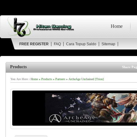
Home
FREE REGISTER
FAQ
Cara Topup Saldo
Sitemap
Products
Share Pag
You Are Here :
Home
»
Products
»
Partners
»
ArcheAge Unchained [Trion]