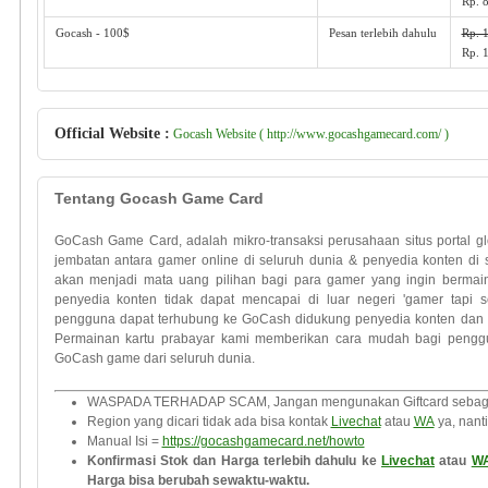
Rp. 
Gocash - 100$
Pesan terlebih dahulu
Rp. 
Rp. 
Official Website :
Gocash Website ( http://www.gocashgamecard.com/ )
Tentang Gocash Game Card
GoCash Game Card, adalah mikro-transaksi perusahaan situs portal g
jembatan antara gamer online di seluruh dunia & penyedia konten d
akan menjadi mata uang pilihan bagi para gamer yang ingin bermai
penyedia konten tidak dapat mencapai di luar negeri 'gamer tap
pengguna dapat terhubung ke GoCash didukung penyedia konten dan be
Permainan kartu prabayar kami memberikan cara mudah bagi pengg
GoCash game dari seluruh dunia.
WASPADA TERHADAP SCAM, Jangan mengunakan Giftcard sebagai
Region yang dicari tidak ada bisa kontak
Livechat
atau
WA
ya, nanti 
Manual Isi =
https://gocashgamecard.net/howto
Konfirmasi Stok dan Harga terlebih dahulu ke
Livechat
atau
W
Harga bisa berubah sewaktu-waktu.