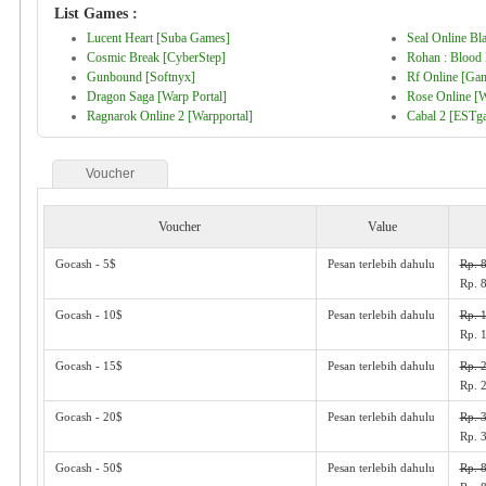
List Games :
Lucent Heart [Suba Games]
Seal Online B
Cosmic Break [CyberStep]
Rohan : Bloo
Gunbound [Softnyx]
Rf Online [Ga
Dragon Saga [Warp Portal]
Rose Online [W
Ragnarok Online 2 [Warpportal]
Cabal 2 [ESTg
Voucher
Voucher
Value
Gocash - 5$
Pesan terlebih dahulu
Rp. 
Rp. 
Gocash - 10$
Pesan terlebih dahulu
Rp. 
Rp. 
Gocash - 15$
Pesan terlebih dahulu
Rp. 
Rp. 
Gocash - 20$
Pesan terlebih dahulu
Rp. 
Rp. 
Gocash - 50$
Pesan terlebih dahulu
Rp. 