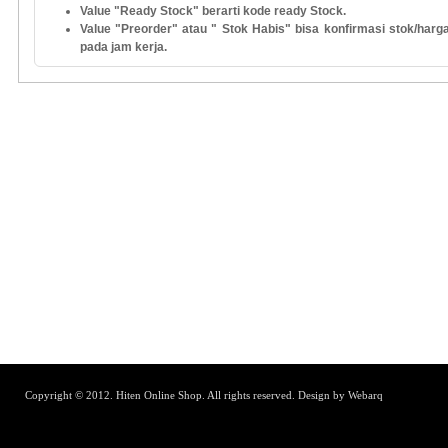
Value "Ready Stock" berarti kode ready Stock.
Value "Preorder" atau " Stok Habis" bisa konfirmasi stok/harga
pada jam kerja.
Copyright © 2012. Hiten Online Shop. All rights reserved.
Design by Webarq