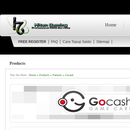
Home
FREE REGISTER
FAQ
Cara Topup Saldo
Sitemap
Products
Share Pag
You Are Here :
Home
»
Products
»
Partners
»
Gocash