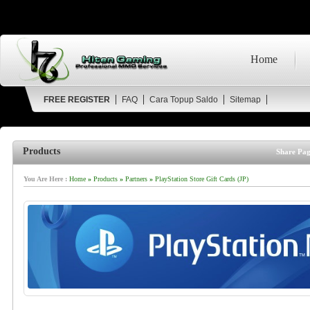
Home
FREE REGISTER
FAQ
Cara Topup Saldo
Sitemap
Products
Share Pag
You Are Here :
Home
»
Products
»
Partners
»
PlayStation Store Gift Cards (JP)