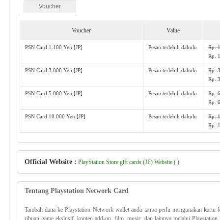
Voucher
Voucher
Value
PSN Card 1.100 Yen [JP]
Pesan terlebih dahulu
Rp. 
Rp. 
PSN Card 3.000 Yen [JP]
Pesan terlebih dahulu
Rp. 
Rp. 
PSN Card 5.000 Yen [JP]
Pesan terlebih dahulu
Rp. 
Rp. 
PSN Card 10.000 Yen [JP]
Pesan terlebih dahulu
Rp. 
Rp. 
Official Website :
PlayStation Store gift cards (JP) Website ( )
Tentang Playstation Network Card
Tambah dana ke Playstation Network wallet anda tanpa perlu mengunakan kartu 
ribuan game ekslusif, konten add-on, film, music, dan lainnya melalui Playstatio