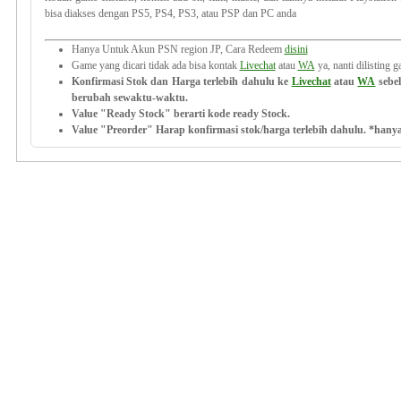
bisa diakses dengan PS5, PS4, PS3, atau PSP dan PC anda
Hanya Untuk Akun PSN region JP, Cara Redeem
disini
Game yang dicari tidak ada bisa kontak
Livechat
atau
WA
ya, nanti dilisting 
Konfirmasi Stok dan Harga terlebih dahulu ke
Livechat
atau
WA
sebe
berubah sewaktu-waktu.
Value "Ready Stock" berarti kode ready Stock.
Value "Preorder" Harap konfirmasi stok/harga terlebih dahulu. *hanya