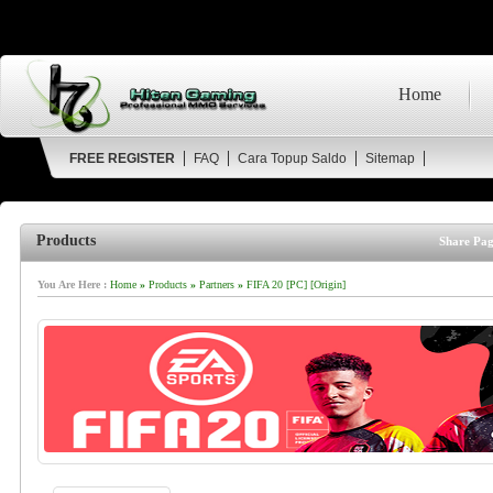
Home
FREE REGISTER
FAQ
Cara Topup Saldo
Sitemap
Products
Share Pag
You Are Here :
Home
»
Products
»
Partners
»
FIFA 20 [PC] [Origin]