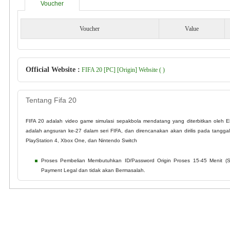
Voucher
Voucher
Value
Official Website :
FIFA 20 [PC] [Origin] Website ( )
Tentang Fifa 20
FIFA 20 adalah video game simulasi sepakbola mendatang yang diterbitkan oleh Elec
adalah angsuran ke-27 dalam seri FIFA, dan direncanakan akan dirilis pada tangg
PlayStation 4, Xbox One, dan Nintendo Switch
Proses Pembelian Membutuhkan ID/Password Origin Proses 15-45 Menit (Set
Payment Legal dan tidak akan Bermasalah.