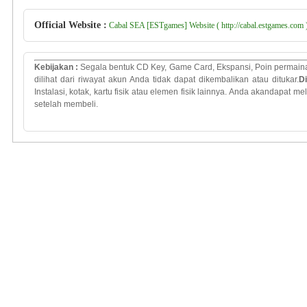
Official Website :
Cabal SEA [ESTgames] Website ( http://cabal.estgames.com 
Kebijakan
:
Segala bentuk
CD Key
, Game Card,
Ekspansi
,
Poin
permain
dilihat dari
riwayat
akun
Anda
tidak
dapat dikembalikan
atau
ditukar
.
D
Instalasi
,
kotak
,
kartu
fisik atau
elemen
fisik lainnya
.
Anda
akan
dapat mel
setelah membeli.