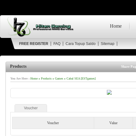
Home
FREE REGISTER
FAQ
Cara Topup Saldo
Sitemap
Products
Share Pag
You Are Here :
Home
»
Products
»
Games
»
Cabal SEA [ESTgames]
Voucher
Voucher
Value