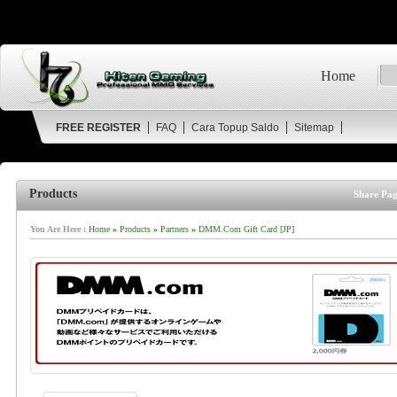
Home
FREE REGISTER
FAQ
Cara Topup Saldo
Sitemap
Products
Share Pag
You Are Here :
Home
»
Products
»
Partners
»
DMM.com Gift Card [JP]