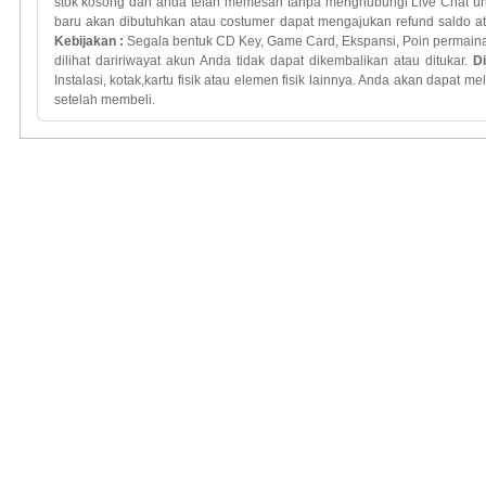
stok kosong dan
anda telah
memesan tanpa
menghubungi
Live Chat
u
baru
akan dibutuhkan
atau costumer dapat mengajukan refund saldo ata
Kebijakan
:
Segala bentuk
CD Key
, Game Card,
Ekspansi
,
Poin
permain
dilihat dari
riwayat
akun
Anda
tidak
dapat dikembalikan
atau
ditukar
.
D
Instalasi
,
kotak
,
kartu
fisik atau
elemen
fisik lainnya
.
Anda
akan
dapat mel
setelah membeli.